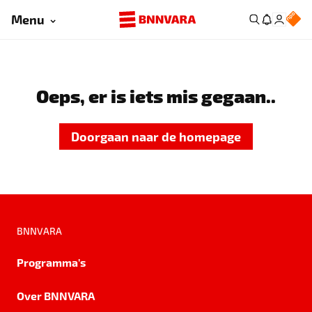
Menu
Oeps, er is iets mis gegaan..
Doorgaan naar de homepage
BNNVARA
Programma's
Over BNNVARA