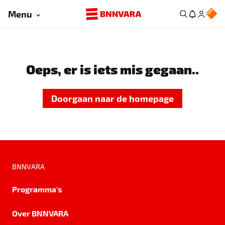
Menu
Oeps, er is iets mis gegaan..
Doorgaan naar de homepage
BNNVARA
Programma's
Over BNNVARA