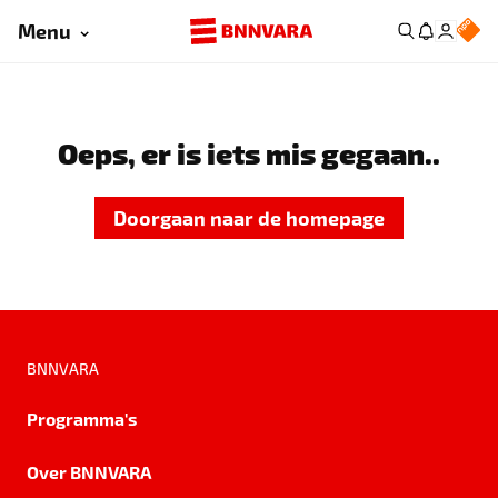
Menu
Oeps, er is iets mis gegaan..
Doorgaan naar de homepage
BNNVARA
Programma's
Over BNNVARA