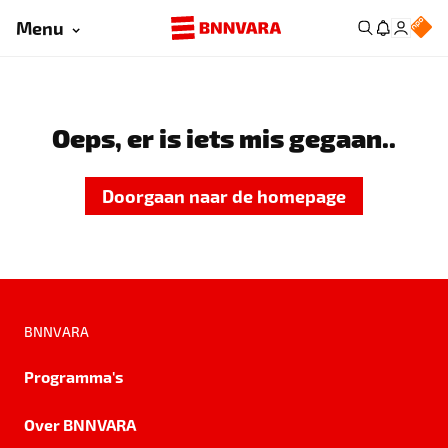
Menu
Oeps, er is iets mis gegaan..
Doorgaan naar de homepage
BNNVARA
Programma's
Over BNNVARA