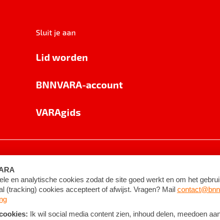
Sluit je aan
Lid worden
BNNVARA-account
VARAgids
voorwaarden
©
2026
BNNVARA