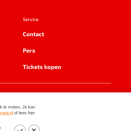
Service
Contact
Pers
Tickets kopen
RSIN 8531 62 402