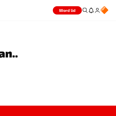
Word lid
an..