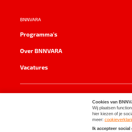
BNNVARA
Programma's
Over BNNVARA
Vacatures
Privacy
Cookie-instellingen
Algemene 