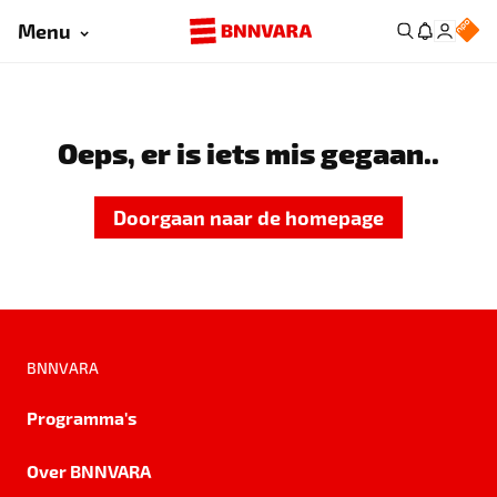
Menu
Oeps, er is iets mis gegaan..
Doorgaan naar de homepage
BNNVARA
Programma's
Over BNNVARA