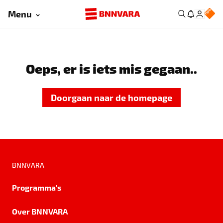
Menu
Oeps, er is iets mis gegaan..
Doorgaan naar de homepage
BNNVARA
Programma's
Over BNNVARA