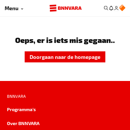
Menu
Oeps, er is iets mis gegaan..
Doorgaan naar de homepage
BNNVARA
Programma's
Over BNNVARA