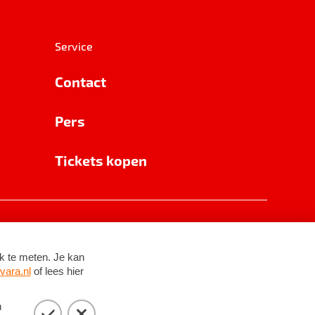
Service
Contact
Pers
Tickets kopen
RSIN 8531 62 402