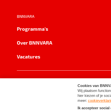
BNNVARA
Programma's
Over BNNVARA
Vacatures
Privacy
Cookie-instellingen
Algemene 