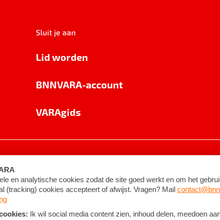
Sluit je aan
Lid worden
BNNVARA-account
VARAgids
voorwaarden
©
2026
BNNVARA