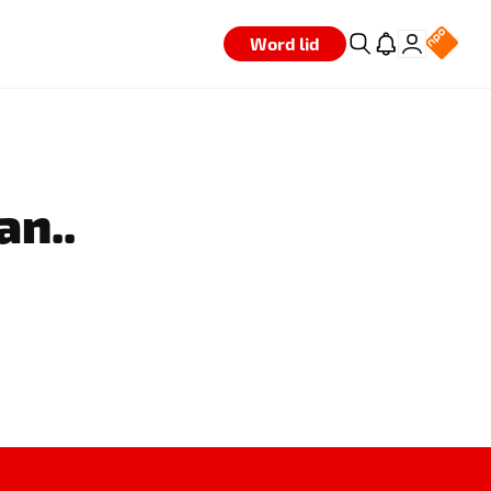
Word lid
an..