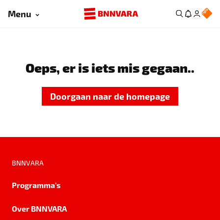
Menu
Oeps, er is iets mis gegaan..
Doorgaan naar de homepage
BNNVARA
Programma's
Over BNNVARA