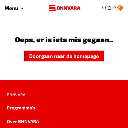
Menu
Oeps, er is iets mis gegaan..
Doorgaan naar de homepage
BNNVARA
Programma's
Over BNNVARA