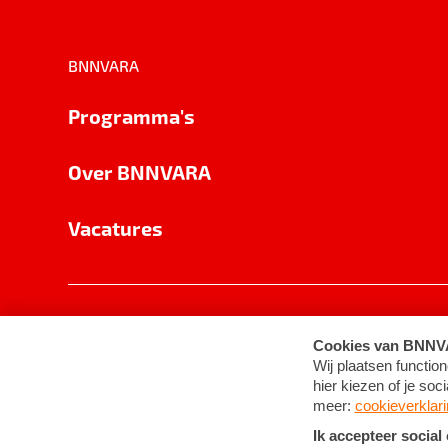
BNNVARA
Programma's
Over BNNVARA
Vacatures
Privacy
Cookie-instellingen
Algemene 