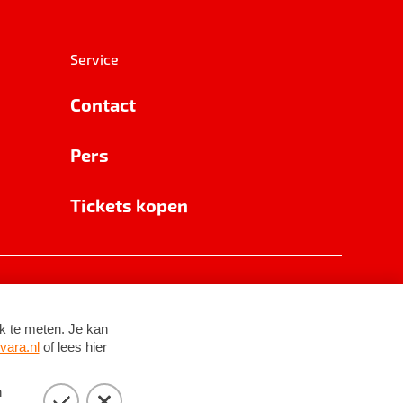
Service
Contact
Pers
Tickets kopen
RSIN 8531 62 402