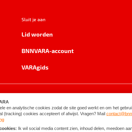
Sluit je aan
Lid worden
BNNVARA-account
VARAgids
voorwaarden
©
2026
BNNVARA