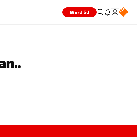
Word lid
an..