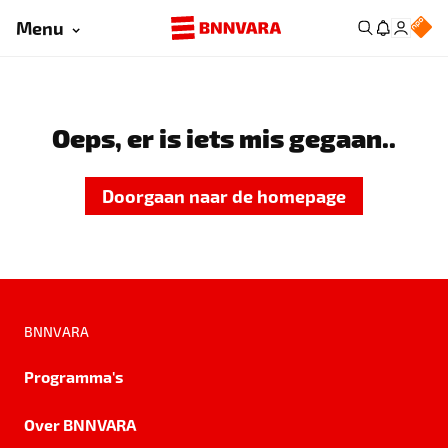
Menu
Oeps, er is iets mis gegaan..
Doorgaan naar de homepage
BNNVARA
Programma's
Over BNNVARA