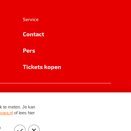
Service
Contact
Pers
Tickets kopen
RSIN 8531 62 402