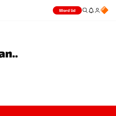
Word lid
an..