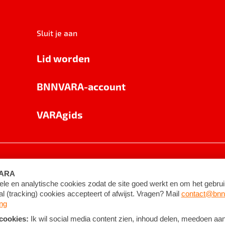
Sluit je aan
Lid worden
BNNVARA-account
VARAgids
voorwaarden
©
2026
BNNVARA