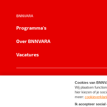
BNNVARA
Programma's
Over BNNVARA
Vacatures
Privacy
Cookie-instellingen
Algemene 