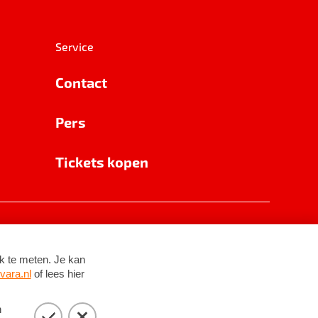
Service
Contact
Pers
Tickets kopen
RSIN 8531 62 402