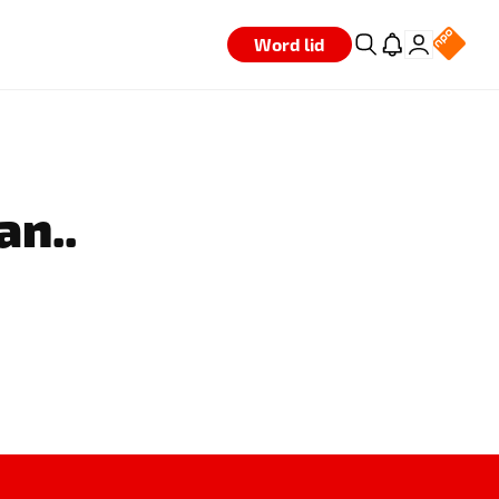
Word lid
an..