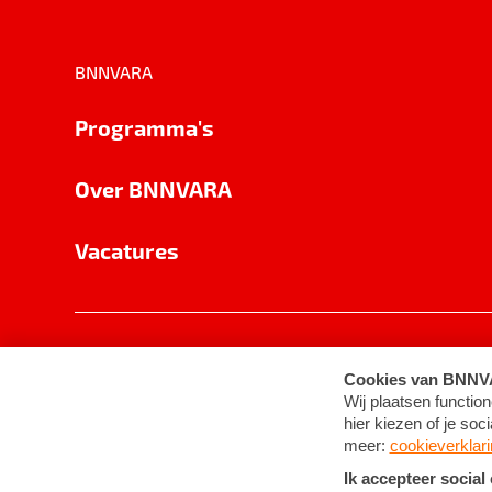
BNNVARA
Programma's
Over BNNVARA
Vacatures
Privacy
Cookie-instellingen
Algemene 