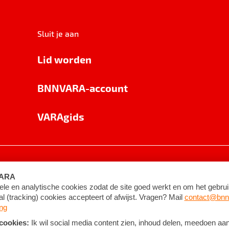
Sluit je aan
Lid worden
BNNVARA-account
VARAgids
voorwaarden
©
2026
BNNVARA