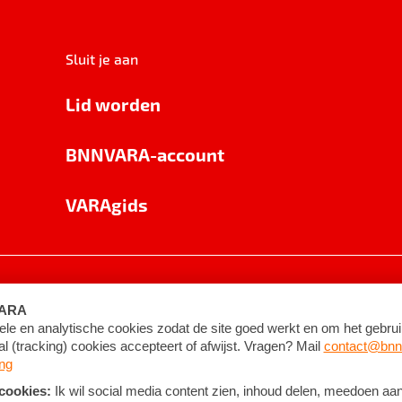
Sluit je aan
Lid worden
BNNVARA-account
VARAgids
voorwaarden
©
2026
BNNVARA