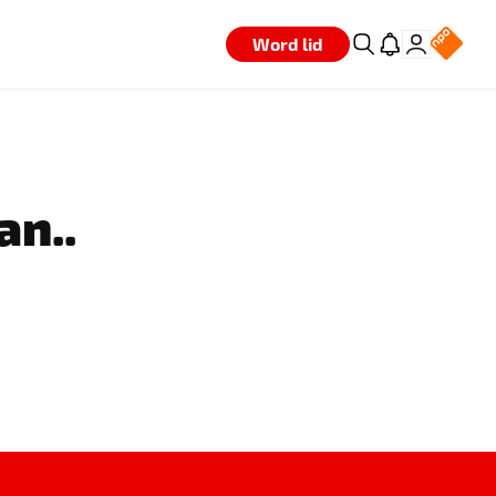
Word lid
an..