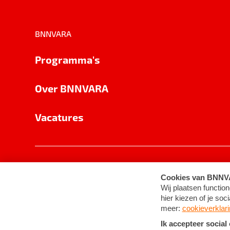
BNNVARA
Programma's
Over BNNVARA
Vacatures
Privacy
Cookie-instellingen
Algemene 