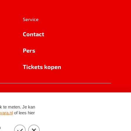
Service
Contact
Pers
Tickets kopen
RSIN 8531 62 402