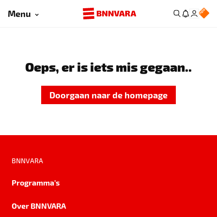
Menu
Oeps, er is iets mis gegaan..
Doorgaan naar de homepage
BNNVARA
Programma's
Over BNNVARA