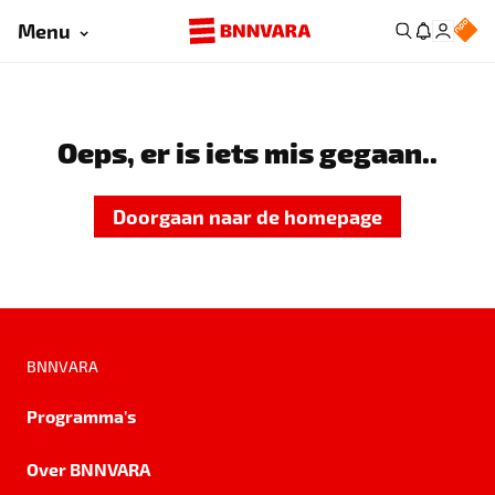
Menu
Oeps, er is iets mis gegaan..
Doorgaan naar de homepage
BNNVARA
Programma's
Over BNNVARA