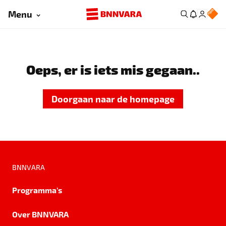
Menu
Oeps, er is iets mis gegaan..
Doorgaan naar de homepage
BNNVARA
Programma's
Over BNNVARA