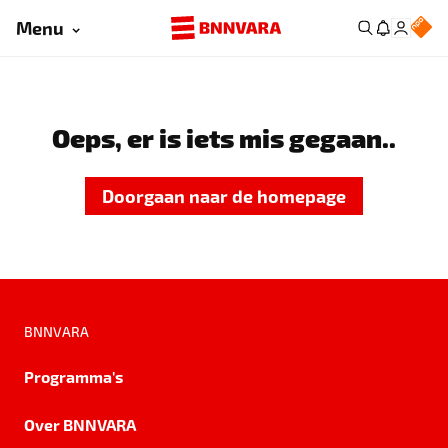
Menu
Oeps, er is iets mis gegaan..
Doorgaan naar de homepage
BNNVARA
Programma's
Over BNNVARA