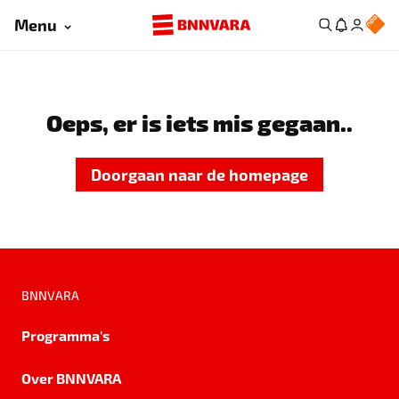
Menu
Oeps, er is iets mis gegaan..
Doorgaan naar de homepage
BNNVARA
Programma's
Over BNNVARA