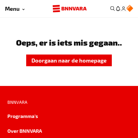
Menu
Oeps, er is iets mis gegaan..
Doorgaan naar de homepage
BNNVARA
Programma's
Over BNNVARA