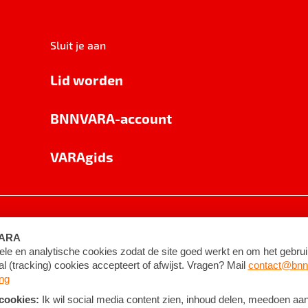
Sluit je aan
Lid worden
BNNVARA-account
VARAgids
voorwaarden
©
2026
BNNVARA