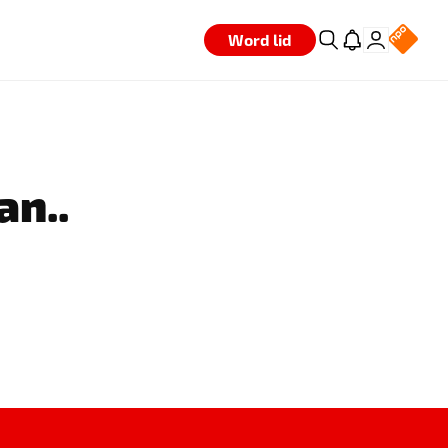
Word lid
an..