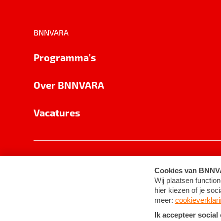
BNNVARA
Programma's
Over BNNVARA
Vacatures
Privacy
Cookie-instellingen
Algemene 