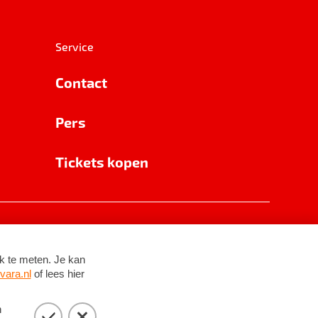
Service
Contact
Pers
Tickets kopen
RSIN 8531 62 402