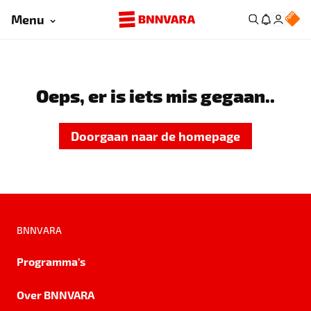
Menu
Oeps, er is iets mis gegaan..
Doorgaan naar de homepage
BNNVARA
Programma's
Over BNNVARA