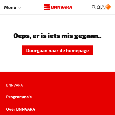
Menu
Oeps, er is iets mis gegaan..
Doorgaan naar de homepage
BNNVARA
Programma's
Over BNNVARA