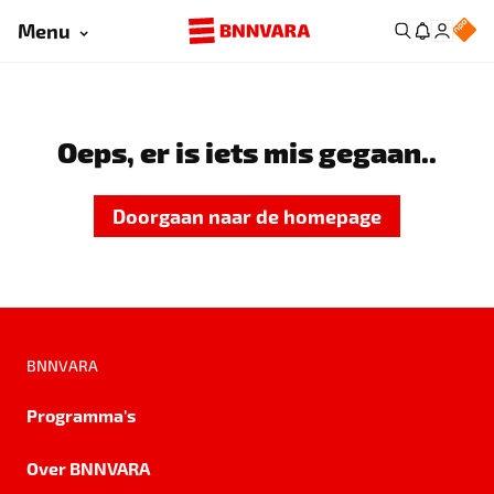
Menu
Oeps, er is iets mis gegaan..
Doorgaan naar de homepage
BNNVARA
Programma's
Over BNNVARA