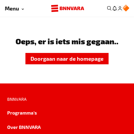
Menu
Oeps, er is iets mis gegaan..
Doorgaan naar de homepage
BNNVARA
Programma's
Over BNNVARA