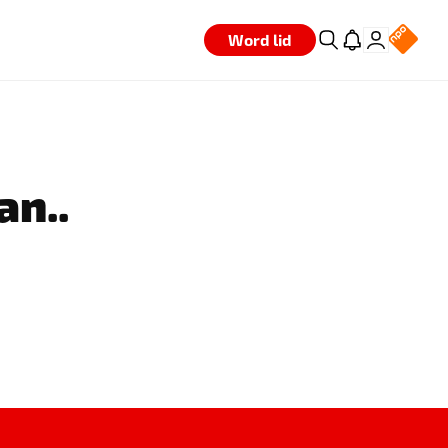
Word lid
an..