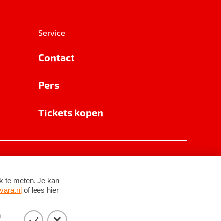
Service
Contact
Pers
Tickets kopen
RSIN 8531 62 402