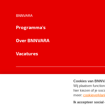
BNNVARA
Programma's
Over BNNVARA
Vacatures
Privacy
Cookie-instellingen
Algemene 