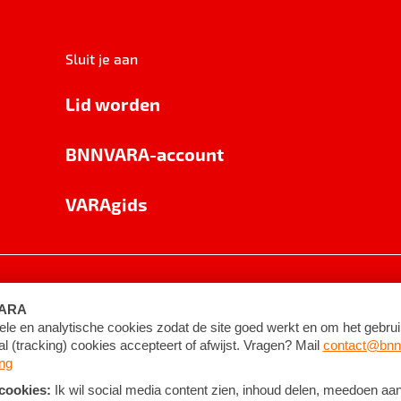
Sluit je aan
Lid worden
BNNVARA-account
VARAgids
voorwaarden
©
2026
BNNVARA