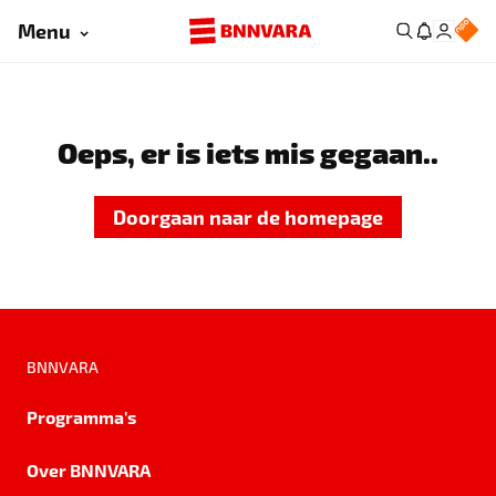
Menu
Oeps, er is iets mis gegaan..
Doorgaan naar de homepage
BNNVARA
Programma's
Over BNNVARA