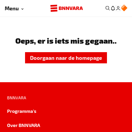
Menu
Oeps, er is iets mis gegaan..
Doorgaan naar de homepage
BNNVARA
Programma's
Over BNNVARA