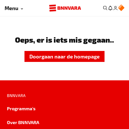
Menu
Oeps, er is iets mis gegaan..
Doorgaan naar de homepage
BNNVARA
Programma's
Over BNNVARA