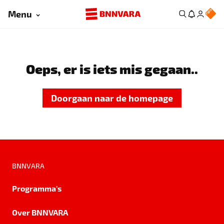
Menu
Oeps, er is iets mis gegaan..
Doorgaan naar de homepage
BNNVARA
Programma's
Over BNNVARA