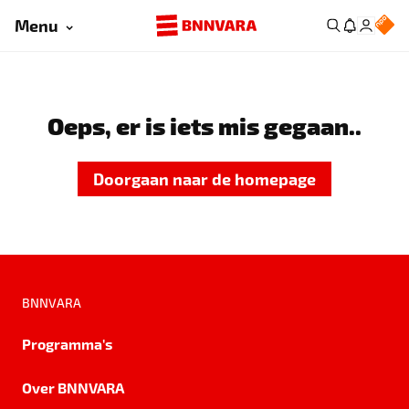
Menu
Oeps, er is iets mis gegaan..
Doorgaan naar de homepage
BNNVARA
Programma's
Over BNNVARA