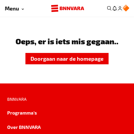
Menu
Oeps, er is iets mis gegaan..
Doorgaan naar de homepage
BNNVARA
Programma's
Over BNNVARA