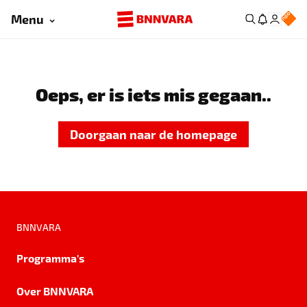
Menu
Oeps, er is iets mis gegaan..
Doorgaan naar de homepage
BNNVARA
Programma's
Over BNNVARA