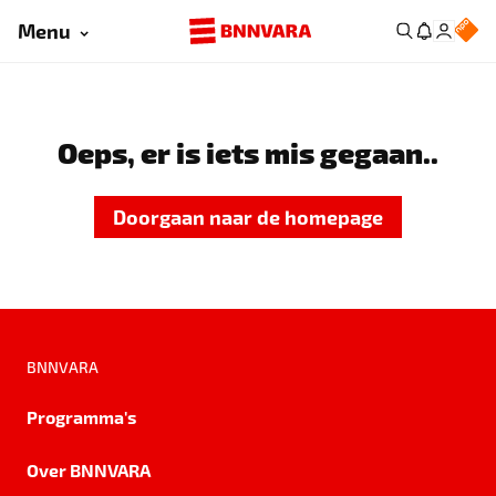
Menu
Oeps, er is iets mis gegaan..
Doorgaan naar de homepage
BNNVARA
Programma's
Over BNNVARA