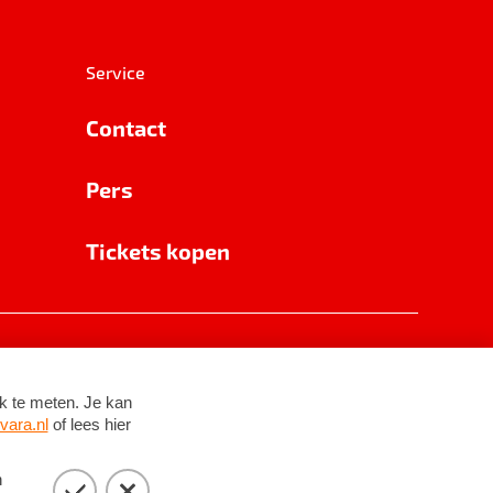
Service
Contact
Pers
Tickets kopen
RSIN 8531 62 402