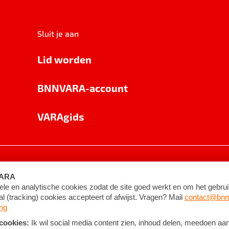
Sluit je aan
Lid worden
BNNVARA-account
VARAgids
voorwaarden
©
2026
BNNVARA