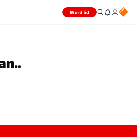
Word lid
an..