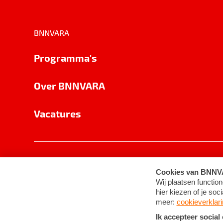
BNNVARA
Programma's
Over BNNVARA
Vacatures
Privacy
Cookie-instellingen
Algemene 