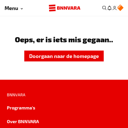
Menu
Oeps, er is iets mis gegaan..
Doorgaan naar de homepage
BNNVARA
Programma's
Over BNNVARA