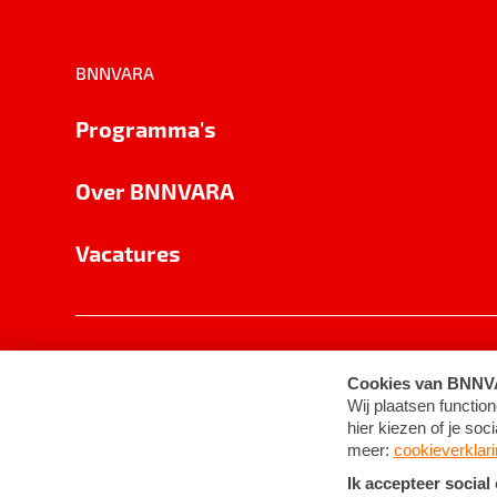
BNNVARA
Programma's
Over BNNVARA
Vacatures
Privacy
Cookie-instellingen
Algemene 