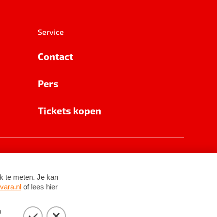
Service
Contact
Pers
Tickets kopen
RSIN 8531 62 402