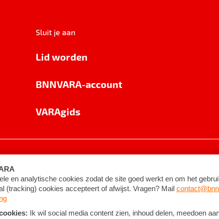
Sluit je aan
Lid worden
BNNVARA-account
VARAgids
voorwaarden
©
2026
BNNVARA