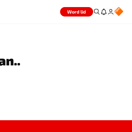
Word lid
an..