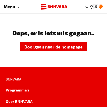
Menu
Oeps, er is iets mis gegaan..
Doorgaan naar de homepage
BNNVARA
Programma's
Over BNNVARA