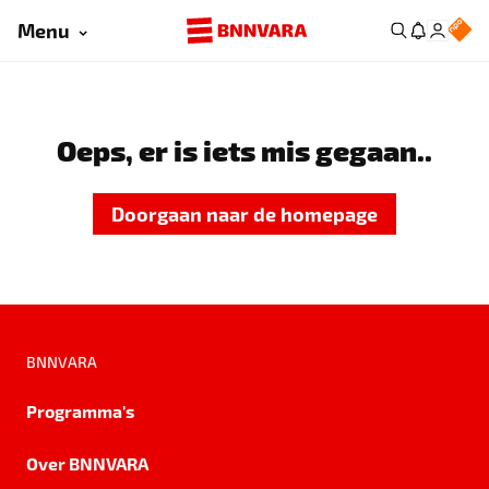
Menu
Oeps, er is iets mis gegaan..
Doorgaan naar de homepage
BNNVARA
Programma's
Over BNNVARA