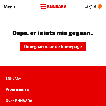
Menu
Oeps, er is iets mis gegaan..
Doorgaan naar de homepage
BNNVARA
Programma's
Over BNNVARA