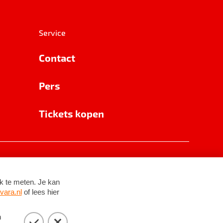
Service
Contact
Pers
Tickets kopen
RSIN 8531 62 402