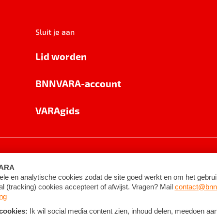
Sluit je aan
Lid worden
BNNVARA-account
VARAgids
voorwaarden
©
2026
BNNVARA