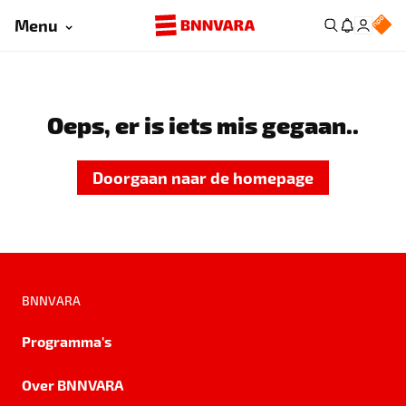
Menu
Oeps, er is iets mis gegaan..
Doorgaan naar de homepage
BNNVARA
Programma's
Over BNNVARA