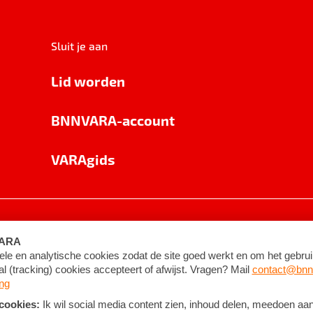
Sluit je aan
Lid worden
BNNVARA-account
VARAgids
voorwaarden
©
2026
BNNVARA