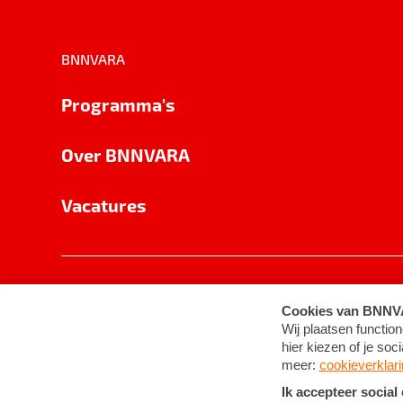
BNNVARA
Programma's
Over BNNVARA
Vacatures
Privacy
Cookie-instellingen
Algemene 