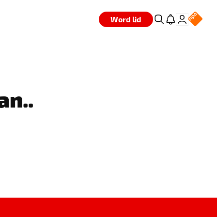
Word lid
an..