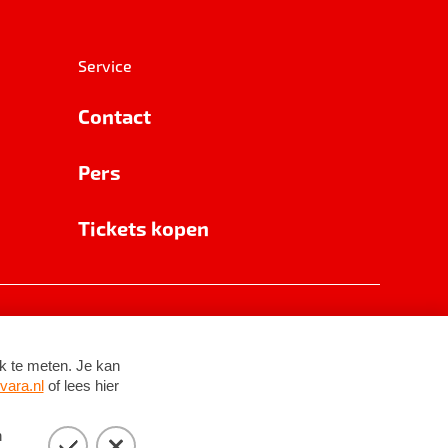
Service
Contact
Pers
Tickets kopen
RSIN 8531 62 402