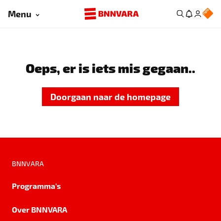
Menu
Oeps, er is iets mis gegaan..
Doorgaan naar de homepage
BNNVARA
Programma's
Over BNNVARA