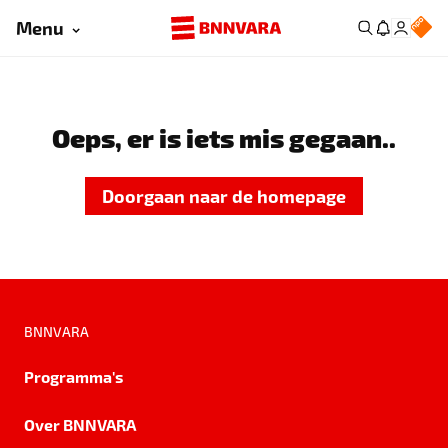
Menu
Oeps, er is iets mis gegaan..
Doorgaan naar de homepage
BNNVARA
Programma's
Over BNNVARA