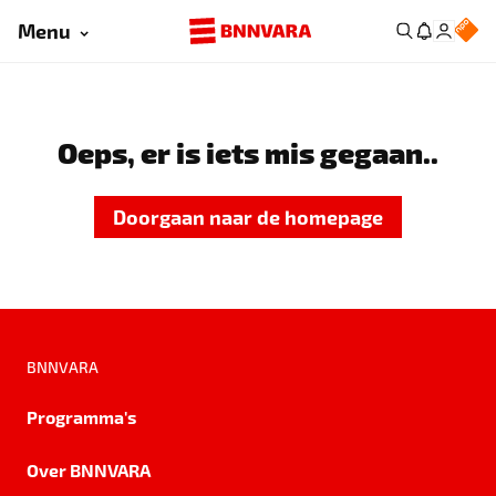
Menu
Oeps, er is iets mis gegaan..
Doorgaan naar de homepage
BNNVARA
Programma's
Over BNNVARA