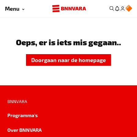
Menu
Oeps, er is iets mis gegaan..
Doorgaan naar de homepage
BNNVARA
Programma's
Over BNNVARA