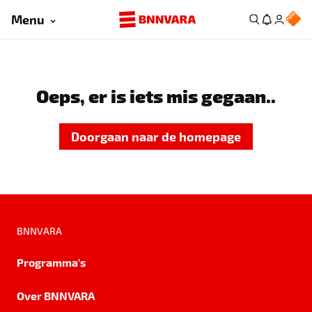
Menu
Oeps, er is iets mis gegaan..
Doorgaan naar de homepage
BNNVARA
Programma's
Over BNNVARA